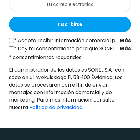
Inscribirse
*
Acepto recibir información comercial por vía electrónica (a la dirección de correo electrónico indicada) de SONEL S.A., con sede en ul. Wokulskiego 11, 58-100 Świdnica, con fines de marketing, de conformidad con el artículo 398 de la Ley de 12 de julio de 2024 sobre el Derecho de las Comunicaciones Electrónicas.
Más
*
Doy mi consentimiento para que SONEL S.A., con sede en ul. Wokulskiego 11, 58-100 Świdnica, procese mis datos personales (dirección de correo electrónico) con el fin de enviarme un boletín informativo con información comercial y de marketing, de conformidad con el artículo 6, apartado 1, letra a), del Reglamento General de Protección de Datos (RGPD).
Más
* consentimientos requeridos
El administrador de los datos es SONEL S.A., con
sede en ul. Wokulskiego 11, 58-100 Świdnica. Los
datos se procesarán con el fin de enviar
mensajes con información comercial y de
marketing. Para más información, consulte
nuestra
Política de privacidad
.