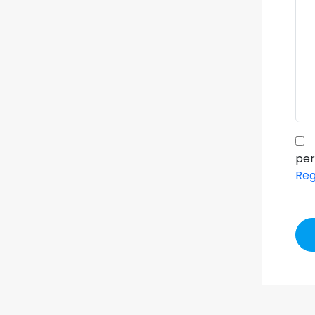
per
Re