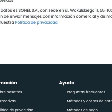
ueridos
 datos es SONEL S.A., con sede en ul. Wokulskiego 11, 58-10
fin de enviar mensajes con información comercial y de m
 nuestra
Política de privacidad
.
rmación
Ayuda
bre nosotros
Preguntas frecuentes
rmativas
Métodos y costos de entr
lítica de privacidad
Métodos de pago