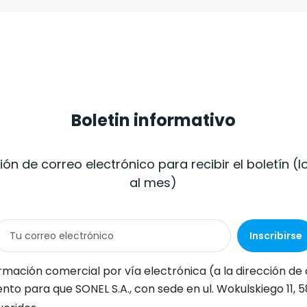
Boletin informativo
ión de correo electrónico para recibir el boletín 
al mes)
Inscribirse
rección de correo electrónico indicada) de SONEL S.A., con sede en ul. Wokulskiego 11, 58-100 Świdnica, con fines de marketing, de conformidad con el artículo 398 de la Ley de 12 de julio de 20
1, 58-100 Świdnica, procese mis datos personales (dirección de correo electrónico) con el fin de enviarme un boletín informativo con información comercial y de marketing, de conformidad con el artículo 6, apartado 1,