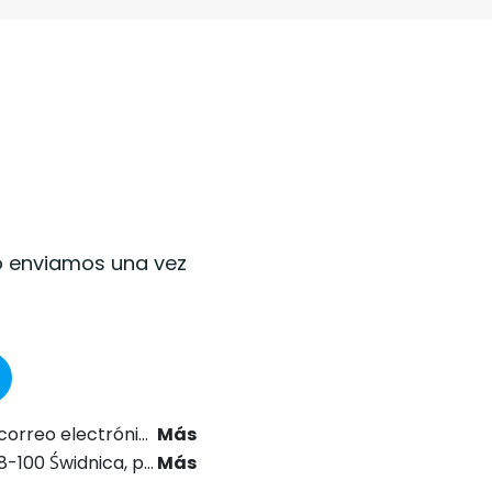
(lo enviamos una vez
24 sobre el Derecho de las Comunicaciones Electrónicas.
Más
 letra a), del Reglamento General de Protección de Datos (RGPD).
Más