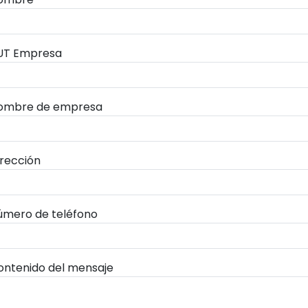
UT Empresa
ombre de empresa
irección
úmero de teléfono
ontenido del mensaje