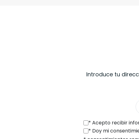
Introduce tu direcc
*
Acepto recibir información comercial por vía electrónica (a la di
*
Doy mi consentimiento para que SONEL S.A., con sede en ul. Wokulskiego 1