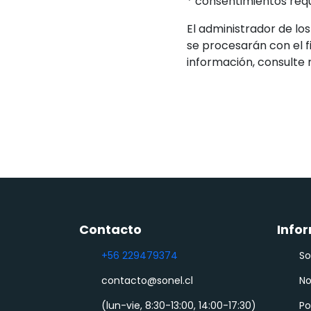
* consentimientos req
El administrador de los
se procesarán con el 
información, consulte
Contacto
Info
+56 229479374
So
contacto@sonel.cl
No
(lun-vie, 8:30-13:00, 14:00-17:30)
Po