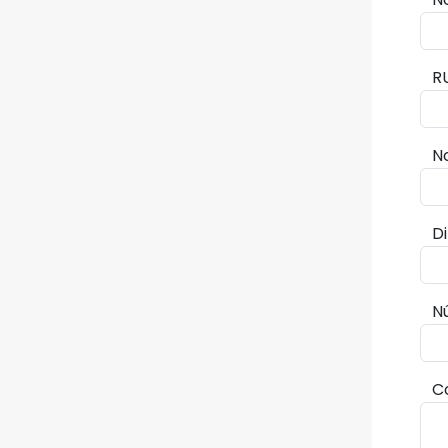
R
N
D
N
C