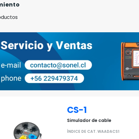
miento
oductos
CS-1
Simulador de cable
ÍNDICE DE CAT. WAADACS1