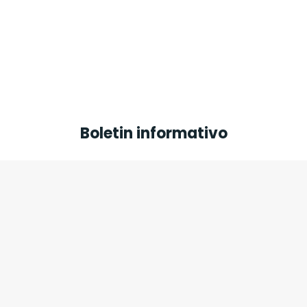
Boletin informativo
Introduce tu dirección de correo
electrónico para recibir el boletín (lo
enviamos una vez al mes)