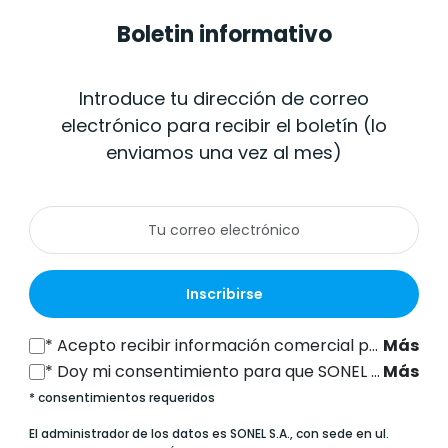
Boletin informativo
Introduce tu dirección de correo
electrónico para recibir el boletín (lo
enviamos una vez al mes)
Inscribirse
*
Acepto recibir información comercial por vía electrónica (a la dirección de correo electrónico indicada) de SONEL S.A., con sede en ul. Wokulskiego 11, 58-100 Świdnica, con fines de marketing, de conformidad con el artículo 398 de la Ley de 12 de julio de 2024 sobre el Derecho de las Comunicaciones Electrónicas.
Más
*
Doy mi consentimiento para que SONEL S.A., con sede en ul. Wokulskiego 11, 58-100 Świdnica, procese mis datos personales (dirección de correo electrónico) con el fin de enviarme un boletín informativo con información comercial y de marketing, de conformidad con el artículo 6, apartado 1, letra a), del Reglamento General de Protección de Datos (RGPD).
Más
* consentimientos requeridos
El administrador de los datos es SONEL S.A., con sede en ul.