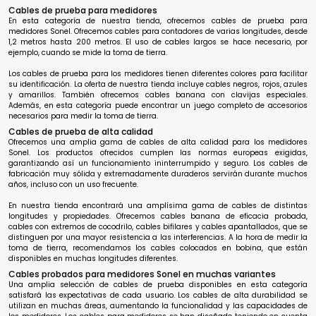
Cables de prueba para medidores
En esta categoría de nuestra tienda, ofrecemos cables de prueba para
medidores Sonel. Ofrecemos cables para contadores de varias longitudes, desde
1,2 metros hasta 200 metros. El uso de cables largos se hace necesario, por
ejemplo, cuando se mide la toma de tierra.
Los cables de prueba para los medidores tienen diferentes colores para facilitar
su identificación. La oferta de nuestra tienda incluye cables negros, rojos, azules
y amarillos. También ofrecemos cables banana con clavijas especiales.
Además, en esta categoría puede encontrar un juego completo de accesorios
necesarios para medir la toma de tierra.
Cables de prueba de alta calidad
Ofrecemos una amplia gama de cables de alta calidad para los medidores
Sonel. Los productos ofrecidos cumplen las normas europeas exigidas,
garantizando así un funcionamiento ininterrumpido y seguro. Los cables de
fabricación muy sólida y extremadamente duraderos servirán durante muchos
años, incluso con un uso frecuente.
En nuestra tienda encontrará una amplísima gama de cables de distintas
longitudes y propiedades. Ofrecemos cables banana de eficacia probada,
cables con extremos de cocodrilo, cables bifilares y cables apantallados, que se
distinguen por una mayor resistencia a las interferencias. A la hora de medir la
toma de tierra, recomendamos los cables colocados en bobina, que están
disponibles en muchas longitudes diferentes.
Cables probados para medidores Sonel en muchas variantes
Una amplia selección de cables de prueba disponibles en esta categoría
satisfará las expectativas de cada usuario. Los cables de alta durabilidad se
utilizan en muchas áreas, aumentando la funcionalidad y las capacidades de