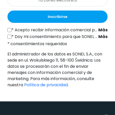
Inscribirse
*
Acepto recibir información comercial por vía electrónica (a la dirección de correo electrónico indicada) de SONEL S.A., con sede en ul. Wokulskiego 11, 58-100 Świdnica, con fines de marketing, de conformidad con el artículo 398 de la Ley de 12 de julio de 2024 sobre el Derecho de las Comunicaciones Electrónicas.
Más
*
Doy mi consentimiento para que SONEL S.A., con sede en ul. Wokulskiego 11, 58-100 Świdnica, procese mis datos personales (dirección de correo electrónico) con el fin de enviarme un boletín informativo con información comercial y de marketing, de conformidad con el artículo 6, apartado 1, letra a), del Reglamento General de Protección de Datos (RGPD).
Más
* consentimientos requeridos
El administrador de los datos es SONEL S.A., con
sede en ul. Wokulskiego 11, 58-100 Świdnica. Los
datos se procesarán con el fin de enviar
mensajes con información comercial y de
marketing. Para más información, consulte
nuestra
Política de privacidad
.