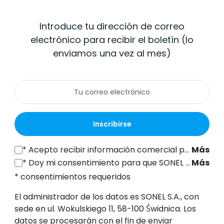
Introduce tu dirección de correo
electrónico para recibir el boletín (lo
enviamos una vez al mes)
Inscribirse
*
Acepto recibir información comercial por vía electrónica (a la dirección de correo electrónico indicada) de SONEL S.A., con sede en ul. Wokulskiego 11, 58-100 Świdnica, con fines de marketing, de conformidad con el artículo 398 de la Ley de 12 de julio de 2024 sobre el Derecho de las Comunicaciones Electrónicas.
Más
*
Doy mi consentimiento para que SONEL S.A., con sede en ul. Wokulskiego 11, 58-100 Świdnica, procese mis datos personales (dirección de correo electrónico) con el fin de enviarme un boletín informativo con información comercial y de marketing, de conformidad con el artículo 6, apartado 1, letra a), del Reglamento General de Protección de Datos (RGPD).
Más
* consentimientos requeridos
El administrador de los datos es SONEL S.A., con
sede en ul. Wokulskiego 11, 58-100 Świdnica. Los
datos se procesarán con el fin de enviar