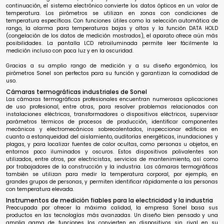
continuación, el sistema electrónico convierte los datos ópticos en un valor de
temperatura. Los pirómetros se utilizan en zonas con condiciones de
temperatura específicas. Con funciones útiles como la selección automática de
rango, la alarma para temperaturas bajas y altas y la función DATA HOLD
(congelación de los datos de medición mostrados), el aparato ofrece aún más
posibilidades. La pantalla LCD retroiluminada permite leer fácilmente la
medición incluso con poca luz y en la oscuridad.
Gracias a su amplio rango de medición y a su diseño ergonómico, los
pirómetros Sonel son perfectos para su función y garantizan la comodidad de
uso.
Cámaras termográficas industriales de Sonel
Las cámaras termográficas profesionales encuentran numerosas aplicaciones
de uso profesional, entre otras, para resolver problemas relacionados con
instalaciones eléctricas, transformadores o dispositivos eléctricos, supervisar
parámetros térmicos de procesos de producción, identificar componentes
mecánicos y electromecánicos sobrecalentados, inspeccionar edificios en
cuanto a estanqueidad del aislamiento, auditorías energéticas, inundaciones y
plagas, y para localizar fuentes de calor ocultas, como personas u objetos, en
entornos poco iluminados y oscuros. Estos dispositivos polivalentes son
utilizados, entre otros, por electricistas, servicios de mantenimiento, así como
por trabajadores de la construcción y la industria. Las cámaras termográficas
también se utilizan para medir la temperatura corporal, por ejemplo, en
grandes grupos de personas, y permiten identificar rápidamente a las personas
con temperatura elevada.
Instrumentos de medición fiables para la electricidad y la industria
Preocupada por ofrecer la máxima calidad, la empresa Sonel basa sus
productos en las tecnologías más avanzadas. Un diseño bien pensado y una
amplia gama de funciones los convierten en dispositivos sin rival en su