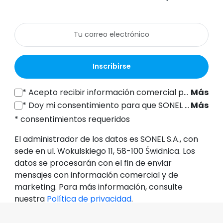
Inscribirse
*
Acepto recibir información comercial por vía electrónica (a la dirección de correo electrónico indicada) de SONEL S.A., con sede en ul. Wokulskiego 11, 58-100 Świdnica, con fines de marketing, de conformidad con el artículo 398 de la Ley de 12 de julio de 2024 sobre el Derecho de las Comunicaciones Electrónicas.
Más
*
Doy mi consentimiento para que SONEL S.A., con sede en ul. Wokulskiego 11, 58-100 Świdnica, procese mis datos personales (dirección de correo electrónico) con el fin de enviarme un boletín informativo con información comercial y de marketing, de conformidad con el artículo 6, apartado 1, letra a), del Reglamento General de Protección de Datos (RGPD).
Más
* consentimientos requeridos
El administrador de los datos es SONEL S.A., con
sede en ul. Wokulskiego 11, 58-100 Świdnica. Los
datos se procesarán con el fin de enviar
mensajes con información comercial y de
marketing. Para más información, consulte
nuestra
Política de privacidad
.