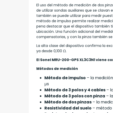
El uso del método de medición de dos pinzas
de utilizar sondas auxiliares que se clavan 
también se puede utilizar para medir puestas
método de impulso permite realizar medici
pena destacar que el dispositivo también t
ubicación. Una función adicional del medidor
compensatorias, y con la pinza también se 
La alta clase del dispositivo confirma la e
ya desde 0,100 Ω.
El Sonel MRU-200-GPS XL3C3N1 viene con 
Métodos de medición
Método de impulso
– la medición
μs
Método de 3 polos y 4 cables
– l
Método de 3 polos con pinza
– l
Método de dos pinzas
– la medic
Resistividad del suelo
– método