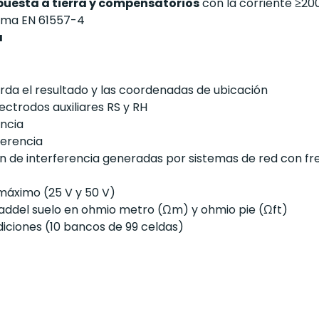
puesta a tierra y compensatorios
con la corriente ≥20
orma EN 61557-4
a
rda el resultado y las coordenadas de ubicación
lectrodos auxiliares RS y RH
encia
ferencia
n de interferencia generadas por sistemas de red con frec
máximo (25 V y 50 V)
idaddel suelo en ohmio metro (Ωm) y ohmio pie (Ωft)
iciones (10 bancos de 99 celdas)