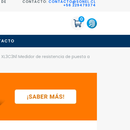
 DE
CONTACTO:
CONTACTO@SONEL.CL
+56 229479374
0
TACTO
XL3C3N1 Medidor de resistencia de puesta a