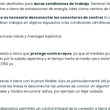
tán diseñados para
duras condiciones de trabajo
. Generan l
as a tierra de instalaciones de energía, tales como centros de 
no es necesario desconectar los conectores de control
, lo
lizan trabajos en objetos expuestos a las condiciones climátic
ecturas claras y mensajes explícitos.
esta a tierra que
protege contra rayos
, ya que el medidor pu
n por la subida repentina y el tiempo hasta el medio-pico estan
0/350 μs.
stas a tierra con la pinza flexible. Esto es particularmente útil
var las líneas ni desconectar las uniones de control. Un algori
ales y facilita encontrar daños, por ejemplo un fleje oxidado.
ispositivo permiten un control integral de la conexión a tierra 