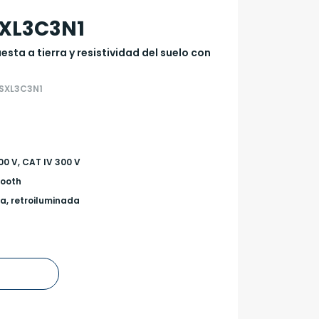
XL3C3N1
sta a tierra y resistividad del suelo con
SXL3C3N1
600 V, CAT IV 300 V
tooth
a, retroiluminada