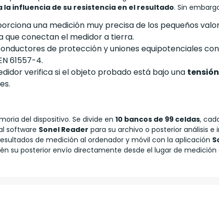
 la influencia de su resistencia en el resultado
. Sin embargo
orciona una medición muy precisa de los pequeños valore
a que conectan el medidor a tierra.
onductores de protección y uniones equipotenciales con
EN 61557-4.
edidor verifica si el objeto probado está bajo una
tensión
es.
oria del dispositivo. Se divide en
10 bancos de 99 celdas
, cad
al software
Sonel Reader
para su archivo o posterior análisis e
resultados de medición al ordenador y móvil con la aplicación
S
mbién su posterior envío directamente desde el lugar de medició