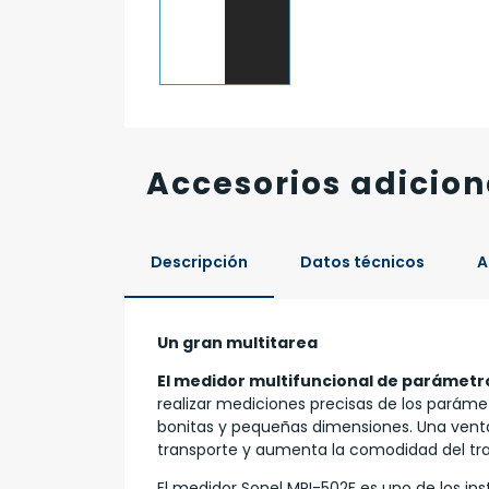
Accesorios adicion
Descripción
Datos técnicos
A
Un gran multitarea
El medidor multifuncional de parámetro
realizar mediciones precisas de los paráme
bonitas y pequeñas dimensiones. Una venta
transporte y aumenta la comodidad del tra
El medidor Sonel MPI-502F es uno de los i