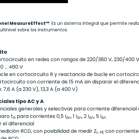
onel MeasureEffect™
. Es un sistema integral que permite rea
tinivel sobre los instrumentos.
ito
tocircuito en redes con rangos de 220/380 V, 230/400 V,
 ... 460 V
ucle en cortocircuito R y reactancia de bucle en cortocirc
ocircuito con corriente de 15 mA sin disparar el diferenc
7,6 A (a 230 V), 13,3 A (a 400 V)
iales tipo AC y A
iales generales y selectivas para corriente diferencial de
paro t
para corrientes 0,5 I
, 1 I
, 2 I
, 5 I
A
Δn
Δn
Δn
Δn
 el diferencial
dición RCD, con posibilidad de medir Z
con corrient
L-PE
 de RCD