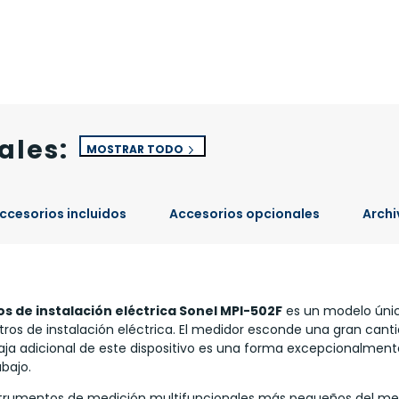
ales:
MOSTRAR TODO
ccesorios incluidos
Accesorios opcionales
Archi
s de instalación eléctrica Sonel MPI-502F
es un modelo únic
tros de instalación eléctrica. El medidor esconde una gran can
ja adicional de este dispositivo es una forma excepcionalment
bajo.
nstrumentos de medición multifuncionales más pequeños del me