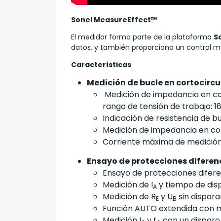
Sonel MeasureEffect™
El medidor forma parte de la plataforma
S
datos, y también proporciona un control mul
Características
Medición de bucle en cortocircu
Medición de impedancia en cor
rango de tensión de trabajo: 180
Indicación de resistencia de b
Medición de impedancia en cort
Corriente máxima de medición: 
Ensayo de protecciones diferenc
Ensayo de protecciones diferenc
Medición de I
y tiempo de dis
A
Medición de R
y U
sin disparar
E
B
Función AUTO extendida con me
Medición I
y t
con un disparo