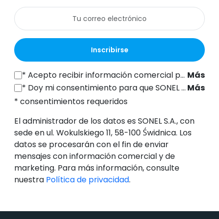
Inscribirse
*
Acepto recibir información comercial por vía electrónica (a la dirección de correo electrónico indicada) de SONEL S.A., con sede en ul. Wokulskiego 11, 58-100 Świdnica, con fines de marketing, de conformidad con el artículo 398 de la Ley de 12 de julio de 2024 sobre el Derecho de las Comunicaciones Electrónicas.
Más
*
Doy mi consentimiento para que SONEL S.A., con sede en ul. Wokulskiego 11, 58-100 Świdnica, procese mis datos personales (dirección de correo electrónico) con el fin de enviarme un boletín informativo con información comercial y de marketing, de conformidad con el artículo 6, apartado 1, letra a), del Reglamento General de Protección de Datos (RGPD).
Más
* consentimientos requeridos
El administrador de los datos es SONEL S.A., con
sede en ul. Wokulskiego 11, 58-100 Świdnica. Los
datos se procesarán con el fin de enviar
mensajes con información comercial y de
marketing. Para más información, consulte
nuestra
Política de privacidad
.