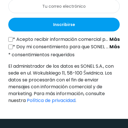
Inscribirse
*
Acepto recibir información comercial por vía electrónica (a la dirección de correo electrónico indicada) de SONEL S.A., con sede en ul. Wokulskiego 11, 58-100 Świdnica, con fines de marketing, de conformidad con el artículo 398 de la Ley de 12 de julio de 2024 sobre el Derecho de las Comunicaciones Electrónicas.
Más
*
Doy mi consentimiento para que SONEL S.A., con sede en ul. Wokulskiego 11, 58-100 Świdnica, procese mis datos personales (dirección de correo electrónico) con el fin de enviarme un boletín informativo con información comercial y de marketing, de conformidad con el artículo 6, apartado 1, letra a), del Reglamento General de Protección de Datos (RGPD).
Más
* consentimientos requeridos
El administrador de los datos es SONEL S.A., con
sede en ul. Wokulskiego 11, 58-100 Świdnica. Los
datos se procesarán con el fin de enviar
mensajes con información comercial y de
marketing. Para más información, consulte
nuestra
Política de privacidad
.