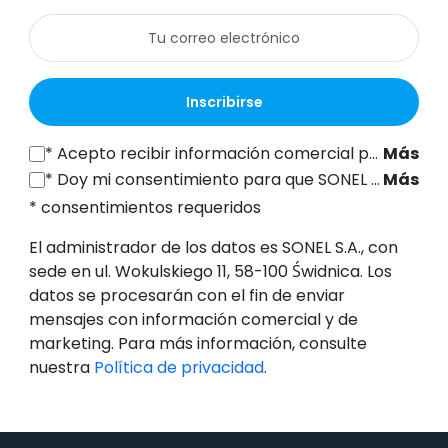
Inscribirse
*
Acepto recibir información comercial por vía electrónica (a la dirección de correo electrónico indicada) de SONEL S.A., con sede en ul. Wokulskiego 11, 58-100 Świdnica, con fines de marketing, de conformidad con el artículo 398 de la Ley de 12 de julio de 2024 sobre el Derecho de las Comunicaciones Electrónicas.
Más
*
Doy mi consentimiento para que SONEL S.A., con sede en ul. Wokulskiego 11, 58-100 Świdnica, procese mis datos personales (dirección de correo electrónico) con el fin de enviarme un boletín informativo con información comercial y de marketing, de conformidad con el artículo 6, apartado 1, letra a), del Reglamento General de Protección de Datos (RGPD).
Más
* consentimientos requeridos
El administrador de los datos es SONEL S.A., con
sede en ul. Wokulskiego 11, 58-100 Świdnica. Los
datos se procesarán con el fin de enviar
mensajes con información comercial y de
marketing. Para más información, consulte
nuestra
Política de privacidad
.