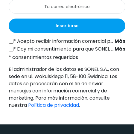
Inscribirse
*
Acepto recibir información comercial por vía electrónica (a la dirección de correo electrónico indicada) de SONEL S.A., con sede en ul. Wokulskiego 11, 58-100 Świdnica, con fines de marketing, de conformidad con el artículo 398 de la Ley de 12 de julio de 2024 sobre el Derecho de las Comunicaciones Electrónicas.
Más
*
Doy mi consentimiento para que SONEL S.A., con sede en ul. Wokulskiego 11, 58-100 Świdnica, procese mis datos personales (dirección de correo electrónico) con el fin de enviarme un boletín informativo con información comercial y de marketing, de conformidad con el artículo 6, apartado 1, letra a), del Reglamento General de Protección de Datos (RGPD).
Más
* consentimientos requeridos
El administrador de los datos es SONEL S.A., con
sede en ul. Wokulskiego 11, 58-100 Świdnica. Los
datos se procesarán con el fin de enviar
mensajes con información comercial y de
marketing. Para más información, consulte
nuestra
Política de privacidad
.